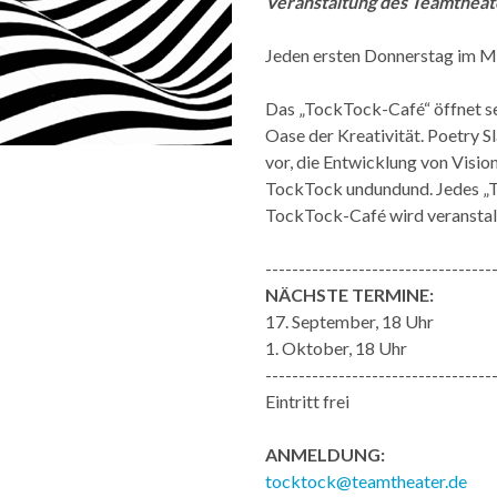
Veranstaltung des Teamtheat
Jeden ersten Donnerstag im 
Das „TockTock-Café“ öffnet sei
Oase der Kreativität. Poetry Sl
vor, die Entwicklung von Visio
TockTock undundund. Jedes „T
TockTock-Café wird veranstal
----------------------------------
NÄCHSTE TERMINE:
17. September, 18 Uhr
1. Oktober, 18 Uhr
----------------------------------
Eintritt frei
ANMELDUNG:
tocktock@teamtheater.de