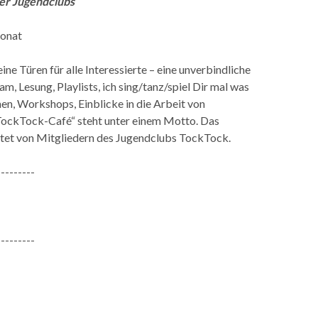
er Jugendclubs
Monat
ne Türen für alle Interessierte – eine unverbindliche
am, Lesung, Playlists, ich sing/tanz/spiel Dir mal was
nen, Workshops, Einblicke in die Arbeit von
ockTock-Café“ steht unter einem Motto. Das
tet von Mitgliedern des Jugendclubs TockTock.
---------
---------